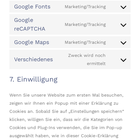
to
Google Fonts
Marketing/Tracking
gdpr-
Consent
service
cookie-
to
Google
complianz
consent
Marketing/Tracking
service
reCAPTCHA
Consent
google-
to
Google Maps
Marketing/Tracking
fonts
service
Consent
google-
to
Zweck wird noch
Verschiedenes
recaptcha
service
Consent
ermittelt
google-
to
7. Einwilligung
maps
service
verschiedene
Wenn Sie unsere Website zum ersten Mal besuchen,
zeigen wir Ihnen ein Popup mit einer Erklärung zu
Cookies an. Sobald Sie auf „Einstellungen speichern“
klicken, willigen Sie ein, dass wir die Kategorien von
Cookies und Plug-Ins verwenden, die Sie im Pop-up
ausgewählt haben, wie in dieser Cookie-Erklärung