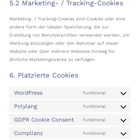
5.2 Marketing- / Tracking-Cookies
Marketing- / Tracking-Cookies sind Cookies oder eine
andere Form der lokalen Speicherung, die zur
Erstellung von Benutzerprofilen verwendet werden, um
Werbung anzuzeigen oder den Benutzer auf dieser
Website oder über mehrere Websites hinweg für
ähnliche Marketingzwecke zu verfolgen.
6. Platzierte Cookies
WordPress
Funktional
Consent
to
Polylang
Funktional
Consent
service
to
GDPR Cookie Consent
Funktional
wordpress
Consent
service
to
Complianz
Funktional
polylang
Consent
service